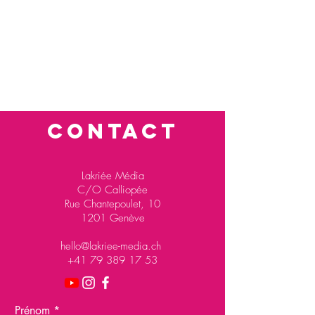
CONTACT
Lakriée Média
C/O Calliopée
Rue Chantepoulet, 10
1201 Genève
hello@lakriee-media.ch
+41 79 389 17 53
Prénom