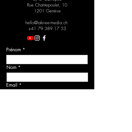
Rue Chantepoulet, 10
1201 Genève
hello@lakriee-media.ch
+41 79 389 17 53
Prénom
Nom
Email
Objet
Message