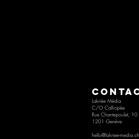
CONTA
Lakriée Média
C/O Calliopée
Rue Chantepoulet, 10
1201 Genève
hello@lakriee-media.c