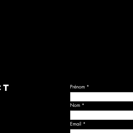
CT
Prénom
Nom
Email
h