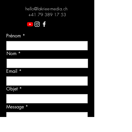
hello@lakriee-media.ch
+41 79 389 17 53
Prénom
Nom
Email
Objet
Message