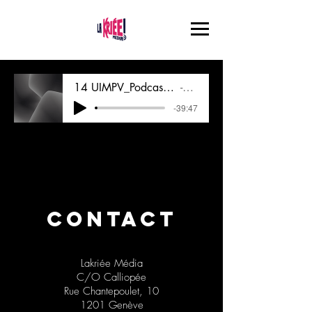
14 UIMPV_Podcast_14_Couples_LGBT_LS
UIMPV
-39:47
CONTACT
Lakriée Média
C/O Calliopée
Rue Chantepoulet, 10
1201 Genève